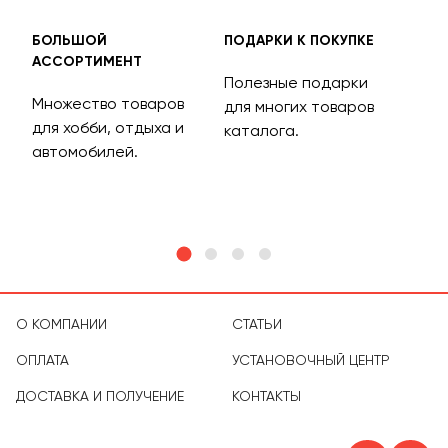
БОЛЬШОЙ
ПОДАРКИ К ПОКУПКЕ
БЕС
АССОРТИМЕНТ
ДОС
Полезные подарки
Множество товаров
Дос
для многих товаров
для хобби, отдыха и
на 
каталога.
м
автомобилей.
асс
тов
О КОМПАНИИ
СТАТЬИ
ОПЛАТА
УСТАНОВОЧНЫЙ ЦЕНТР
ДОСТАВКА И ПОЛУЧЕНИЕ
КОНТАКТЫ