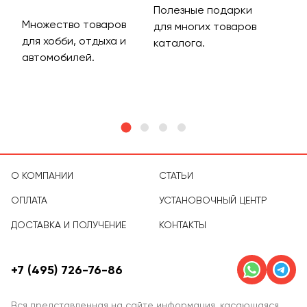
Полезные подарки
Множество товаров
Дос
для многих товаров
для хобби, отдыха и
на 
каталога.
м
автомобилей.
асс
тов
О КОМПАНИИ
СТАТЬИ
ОПЛАТА
УСТАНОВОЧНЫЙ ЦЕНТР
ДОСТАВКА И ПОЛУЧЕНИЕ
КОНТАКТЫ
+7 (495) 726-76-86
Вся представленная на сайте информация, касающаяся