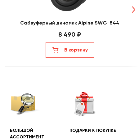
Сабвуферный динамик Alpine SWG-844
8 490 ₽
В корзину
БОЛЬШОЙ
ПОДАРКИ К ПОКУПКЕ
БЕС
АССОРТИМЕНТ
ДОС