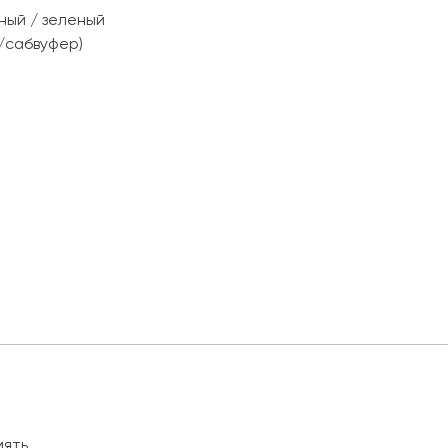
ный / зеленый
л/сабвуфер)
мять