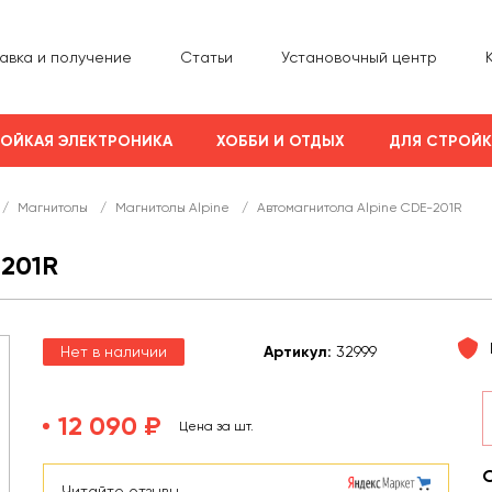
авка и получение
Статьи
Установочный центр
ОЙКАЯ ЭЛЕКТРОНИКА
ХОББИ И ОТДЫХ
ДЛЯ СТРОЙ
/
Магнитолы
/
Магнитолы Alpine
/
Автомагнитола Alpine CDE-201R
201R
Нет в наличии
Арт
икул
:
32999
12 090 ₽
Цена за шт.
Читайте отзывы