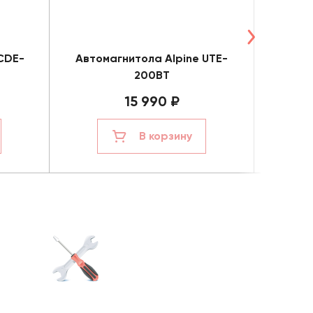
CDE-
Автомагнитола Alpine UTE-
Автом
200BT
15 990 ₽
В корзину