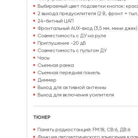
Выбираемый цвет подсветки кнопок: крас
2 выхода предусилителя (2 В, фронт + ты
24-битный ЦАП
Фронтальный AUX-вход (3,5 мм. мини джек)
Совместимость с ДУ на руле
Приглушение -20 дБ
Совместимость с пультом ДУ
Часы
Съемная рамка
Съемная передняя панель
Диммер
Выход для активной антенны
Выход для включения усилителя
ТЮНЕР
Память радиостанций: FM:18, СВ:6, ДВ:6
Функция автоматического занесения в па