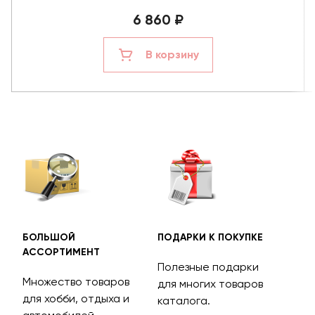
6 860 ₽
В корзину
БОЛЬШОЙ
ПОДАРКИ К ПОКУПКЕ
БЕС
АССОРТИМЕНТ
ДОС
Полезные подарки
Множество товаров
Дос
для многих товаров
для хобби, отдыха и
на 
каталога.