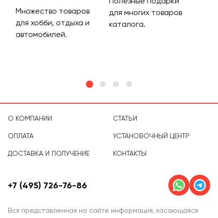
Полезные подарки
Множество товаров
Дос
для многих товаров
для хобби, отдыха и
на 
каталога.
м
автомобилей.
асс
тов
О КОМПАНИИ
СТАТЬИ
ОПЛАТА
УСТАНОВОЧНЫЙ ЦЕНТР
ДОСТАВКА И ПОЛУЧЕНИЕ
КОНТАКТЫ
+7 (495) 726-76-86
Вся представленная на сайте информация, касающаяся