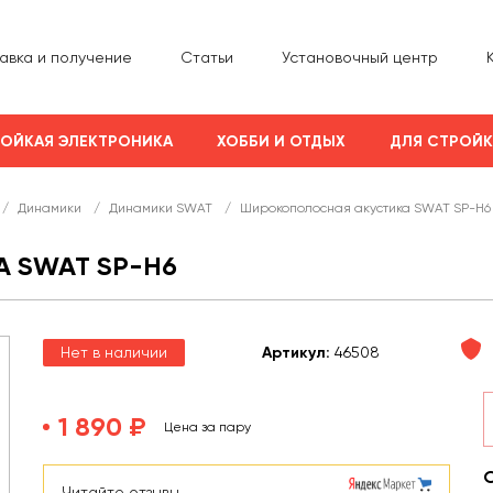
авка и получение
Статьи
Установочный центр
ОЙКАЯ ЭЛЕКТРОНИКА
ХОББИ И ОТДЫХ
ДЛЯ СТРОЙ
/
Динамики
/
Динамики SWAT
/
Широкополосная акустика SWAT SP-H6
 SWAT SP-H6
Нет в наличии
Арт
икул
:
46508
1 890 ₽
Цена за пару
Читайте отзывы