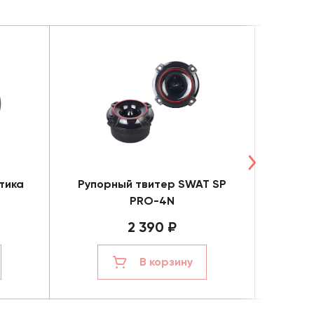
тика
Рупорный твитер SWAT SP
Коа
PRO-4N
2 390 ₽
В корзину