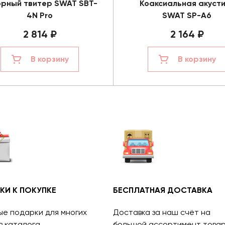
орный твитер SWAT SBT-
Коаксиальная акуст
4N Pro
SWAT SP-A6
2 814 ₽
2 164 ₽
В корзину
В корзину
КИ К ПОКУПКЕ
БЕСПЛАТНАЯ ДОСТАВКА
ые подарки для многих
Доставка за наш счёт на
в каталога.
большой ассортимент товар