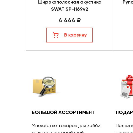
Широкополосная акустика
Руп
SWAT SP-H69v2
4 444 ₽
В корзину
БОЛЬШОЙ АССОРТИМЕНТ
ПОДАР
Множество товаров для хобби,
Полезн
отдыха и автомобилей.
товаро