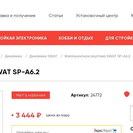
авка и получение
Статьи
Установочный центр
ОЙКАЯ ЭЛЕКТРОНИКА
ХОББИ И ОТДЫХ
ДЛЯ СТРОЙ
/
Динамики
/
Динамики SWAT
/
Компонентная акустика SWAT SP-A6.2
AT SP-A6.2
Нет в наличии
Арт
икул
:
24772
3 444 ₽
Цена за пару
Читайте отзывы