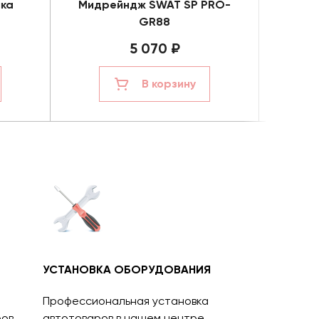
ика
Мидрейндж SWAT SP PRO-
Ком
GR88
5 070 ₽
В корзину
УСТАНОВКА ОБОРУДОВАНИЯ
Профессиональная установка
ов.
автотоваров в нашем центре.