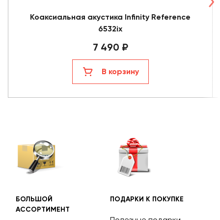
Коаксиальная акустика Infinity Reference
6532ix
7 490 ₽
В корзину
БОЛЬШОЙ
ПОДАРКИ К ПОКУПКЕ
БЕС
АССОРТИМЕНТ
ДОС
Полезные подарки