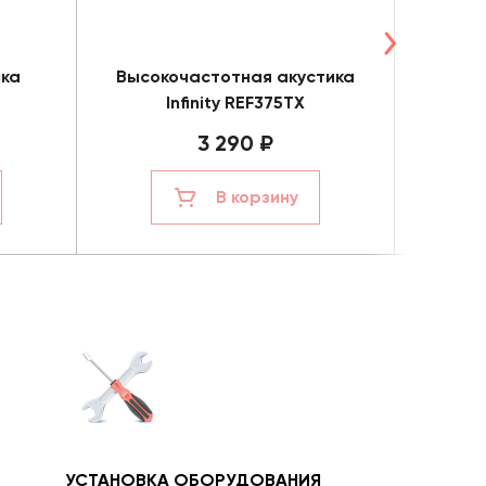
ика
Высокочастотная акустика
Коа
Infinity REF375TX
I
3 290 ₽
В корзину
УСТАНОВКА ОБОРУДОВАНИЯ