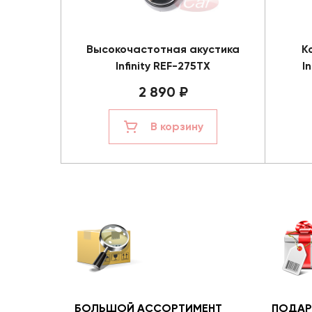
Высокочастотная акустика
К
Infinity REF-275TX
I
2 890 ₽
В корзину
БОЛЬШОЙ АССОРТИМЕНТ
ПОДАР