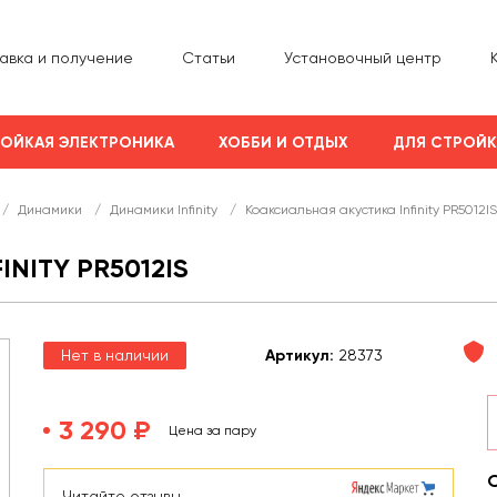
авка и получение
Статьи
Установочный центр
ОЙКАЯ ЭЛЕКТРОНИКА
ХОББИ И ОТДЫХ
ДЛЯ СТРОЙ
/
Динамики
/
Динамики Infinity
/
Коаксиальная акустика Infinity PR5012IS
NITY PR5012IS
Нет в наличии
Арт
икул
:
28373
3 290 ₽
Цена за пару
Читайте отзывы