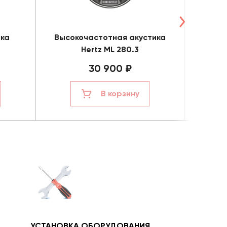
ика
Высокочастотная акустика
Мидба
Hertz ML 280.3
30 900 ₽
В корзину
УСТАНОВКА ОБОРУДОВАНИЯ