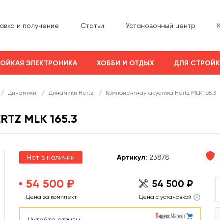
авка и получение
Статьи
Установочный центр
ОЙКАЯ ЭЛЕКТРОНИКА
ХОББИ И ОТДЫХ
ДЛЯ СТРОЙ
/
Динамики
/
Динамики Hertz
/
Компонентная акустика Hertz MLK 165.3
TZ MLK 165.3
Нет в наличии
Арт
икул
:
23878
54 500 ₽
54 500 ₽
Цена за комплект
Цена с установкой
Читайте отзывы