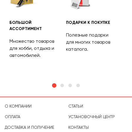
БОЛЬШОЙ
ПОДАРКИ К ПОКУПКЕ
БЕС
АССОРТИМЕНТ
ДОС
Полезные подарки
Множество товаров
Дос
для многих товаров
для хобби, отдыха и
на 
каталога.
м
автомобилей.
асс
тов
О КОМПАНИИ
СТАТЬИ
ОПЛАТА
УСТАНОВОЧНЫЙ ЦЕНТР
ДОСТАВКА И ПОЛУЧЕНИЕ
КОНТАКТЫ