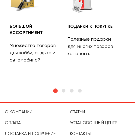
БОЛЬШОЙ
ПОДАРКИ К ПОКУПКЕ
БЕС
АССОРТИМЕНТ
ДОС
Полезные подарки
Множество товаров
Дос
для многих товаров
для хобби, отдыха и
на 
каталога.
м
автомобилей.
асс
тов
О КОМПАНИИ
СТАТЬИ
ОПЛАТА
УСТАНОВОЧНЫЙ ЦЕНТР
ДОСТАВКА И ПОЛУЧЕНИЕ
КОНТАКТЫ