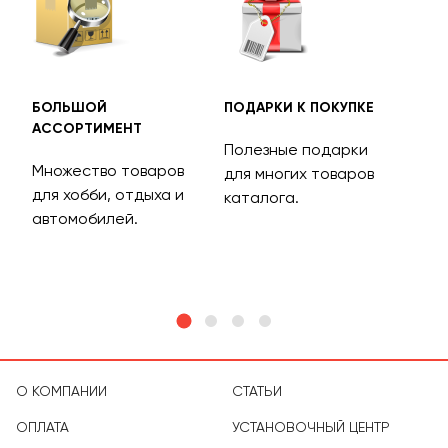
БОЛЬШОЙ
ПОДАРКИ К ПОКУПКЕ
БЕС
АССОРТИМЕНТ
ДОС
Полезные подарки
Множество товаров
Дос
для многих товаров
для хобби, отдыха и
на 
каталога.
м
автомобилей.
асс
тов
О КОМПАНИИ
СТАТЬИ
ОПЛАТА
УСТАНОВОЧНЫЙ ЦЕНТР