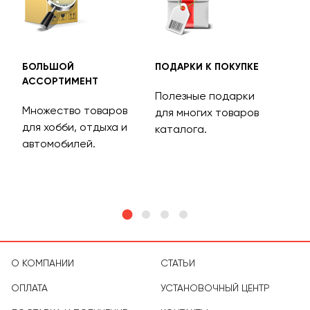
БОЛЬШОЙ
ПОДАРКИ К ПОКУПКЕ
БЕС
АССОРТИМЕНТ
ДОС
Полезные подарки
Множество товаров
Дос
для многих товаров
для хобби, отдыха и
на 
каталога.
м
автомобилей.
асс
тов
О КОМПАНИИ
СТАТЬИ
ОПЛАТА
УСТАНОВОЧНЫЙ ЦЕНТР