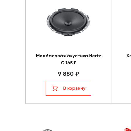
Мидбасовая акустика Hertz
К
C 165 F
9 880 ₽
В корзину