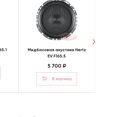
65.1
Мидбасовая акустика Hertz
Коа
EV F165.5
5 700 ₽
В корзину