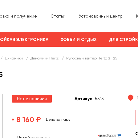
авка и получение
Статьи
Установочный центр
ОЙКАЯ ЭЛЕКТРОНИКА
ХОББИ И ОТДЫХ
ДЛЯ СТРОЙ
/
Динамики
/
Динамики Hertz
/
Рупорный твитер Hertz ST 25
5
Нет в наличии
Арт
икул
:
5313
8 160 ₽
Цена за пару
Читайте отзывы