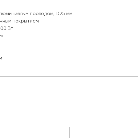
алюминиевым проводом, D25 мм
анным покрытием
100 Вт
/м
м