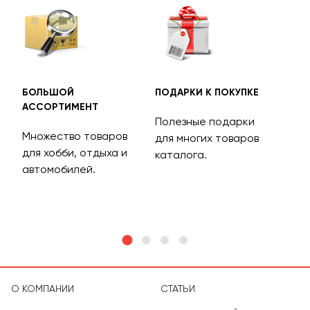
БОЛЬШОЙ
ПОДАРКИ К ПОКУПКЕ
БЕС
АССОРТИМЕНТ
ДОС
Полезные подарки
Множество товаров
Дос
для многих товаров
для хобби, отдыха и
на 
каталога.
м
автомобилей.
асс
тов
О КОМПАНИИ
СТАТЬИ