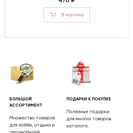
470 ₽
В корзину
БОЛЬШОЙ
ПОДАРКИ К ПОКУПКЕ
БЕС
АССОРТИМЕНТ
ДОС
Полезные подарки
Множество товаров
Дос
для многих товаров
для хобби, отдыха и
на 
каталога.
м
автомобилей.
асс