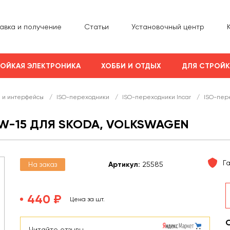
авка и получение
Статьи
Установочный центр
ОЙКАЯ ЭЛЕКТРОНИКА
ХОББИ И ОТДЫХ
ДЛЯ СТРОЙ
 и интерфейсы
/
ISO-переходники
/
ISO-переходники Incar
/
ISO-пере
VW-15 ДЛЯ SKODA, VOLKSWAGEN
Г
На заказ
Арт
икул
:
25585
440 ₽
Цена за шт.
Читайте отзывы