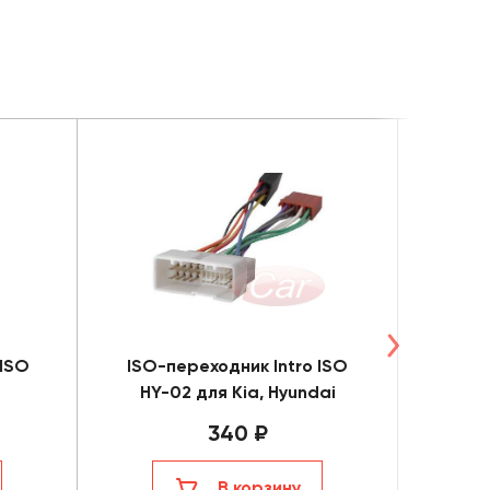
 ISO
ISO-переходник Intro ISO
ISO-
HY-02 для Kia, Hyundai
HY-
340 ₽
В корзину