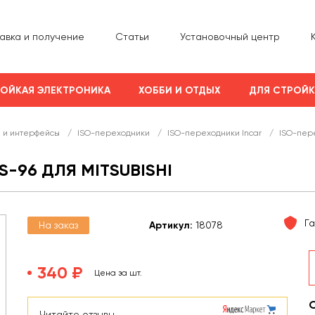
авка и получение
Статьи
Установочный центр
ОЙКАЯ ЭЛЕКТРОНИКА
ХОББИ И ОТДЫХ
ДЛЯ СТРОЙ
 и интерфейсы
/
ISO-переходники
/
ISO-переходники Incar
/
ISO-пере
S-96 ДЛЯ MITSUBISHI
Г
На заказ
Арт
икул
:
18078
340 ₽
Цена за шт.
Читайте отзывы