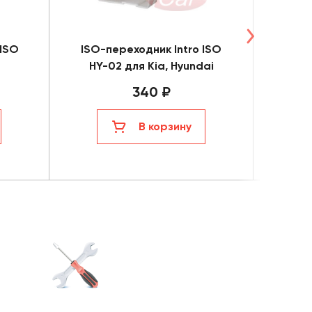
 ISO
ISO-переходник Intro ISO
ISO-п
HY-02 для Kia, Hyundai
340 ₽
В корзину