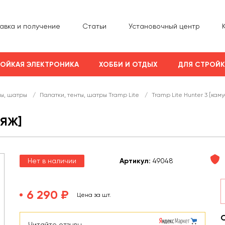
авка и получение
Статьи
Установочный центр
ОЙКАЯ ЭЛЕКТРОНИКА
ХОББИ И ОТДЫХ
ДЛЯ СТРОЙ
ты, шатры
/
Палатки, тенты, шатры Tramp Lite
/
Tramp Lite Hunter 3 [кам
ЛЯЖ]
Нет в наличии
Арт
икул
:
49048
6 290 ₽
Цена за шт.
Читайте отзывы