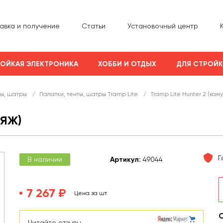
авка и получение
Статьи
Установочный центр
ОЙКАЯ ЭЛЕКТРОНИКА
ХОББИ И ОТДЫХ
ДЛЯ СТРОЙ
ты, шатры
/
Палатки, тенты, шатры Tramp Lite
/
Tramp Lite Hunter 2 (кам
ЛЯЖ)
Г
В наличии
Арт
икул
:
49044
7 267 ₽
Цена за шт.
Читайте отзывы