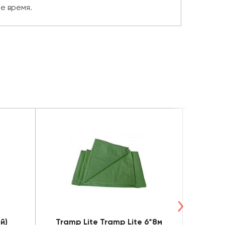
е время.
й)
Tramp Lite Tramp Lite 6*8м
T