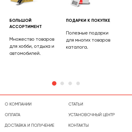
БОЛЬШОЙ
ПОДАРКИ К ПОКУПКЕ
БЕС
АССОРТИМЕНТ
ДОС
Полезные подарки
Множество товаров
Дос
для многих товаров
для хобби, отдыха и
на 
каталога.
м
автомобилей.
асс
тов
О КОМПАНИИ
СТАТЬИ
ОПЛАТА
УСТАНОВОЧНЫЙ ЦЕНТР
ДОСТАВКА И ПОЛУЧЕНИЕ
КОНТАКТЫ