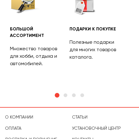
БОЛЬШОЙ
ПОДАРКИ К ПОКУПКЕ
БЕС
АССОРТИМЕНТ
ДОС
Полезные подарки
Множество товаров
Дос
для многих товаров
для хобби, отдыха и
на 
каталога.
м
автомобилей.
асс
тов
О КОМПАНИИ
СТАТЬИ
ОПЛАТА
УСТАНОВОЧНЫЙ ЦЕНТР