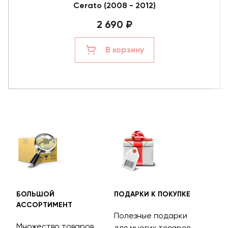
Cerato (2008 - 2012)
2 690 ₽
В корзину
БОЛЬШОЙ
ПОДАРКИ К ПОКУПКЕ
БЕС
АССОРТИМЕНТ
ДОС
Полезные подарки
Множество товаров
Дос
для многих товаров