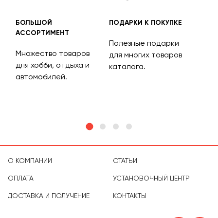
БОЛЬШОЙ
ПОДАРКИ К ПОКУПКЕ
БЕС
АССОРТИМЕНТ
ДОС
Полезные подарки
Множество товаров
Дос
для многих товаров
для хобби, отдыха и
на 
каталога.
м
автомобилей.
асс
тов
О КОМПАНИИ
СТАТЬИ
ОПЛАТА
УСТАНОВОЧНЫЙ ЦЕНТР
ДОСТАВКА И ПОЛУЧЕНИЕ
КОНТАКТЫ