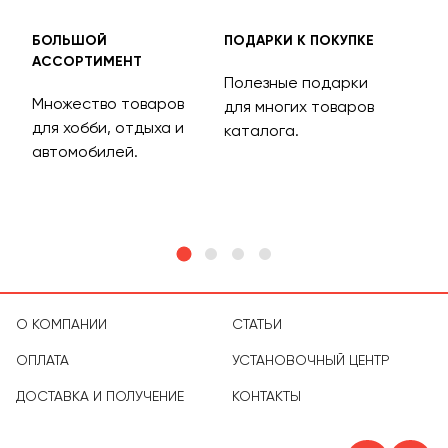
БОЛЬШОЙ
ПОДАРКИ К ПОКУПКЕ
БЕС
АССОРТИМЕНТ
ДОС
Полезные подарки
Множество товаров
Дос
для многих товаров
для хобби, отдыха и
на 
каталога.
м
автомобилей.
асс
тов
О КОМПАНИИ
СТАТЬИ
ОПЛАТА
УСТАНОВОЧНЫЙ ЦЕНТР
ДОСТАВКА И ПОЛУЧЕНИЕ
КОНТАКТЫ