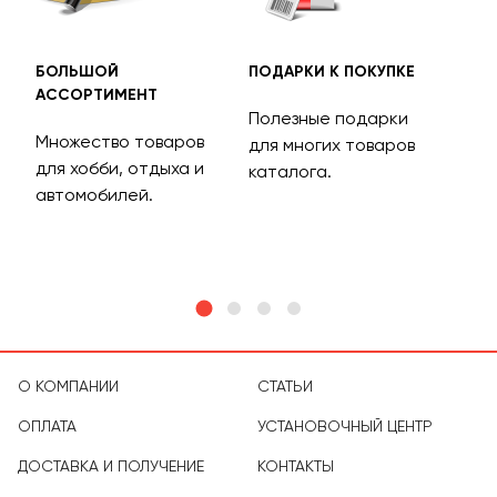
БОЛЬШОЙ
ПОДАРКИ К ПОКУПКЕ
БЕС
АССОРТИМЕНТ
ДОС
Полезные подарки
Множество товаров
Дос
для многих товаров
для хобби, отдыха и
на 
каталога.
м
автомобилей.
асс
тов
О КОМПАНИИ
СТАТЬИ
ОПЛАТА
УСТАНОВОЧНЫЙ ЦЕНТР
ДОСТАВКА И ПОЛУЧЕНИЕ
КОНТАКТЫ