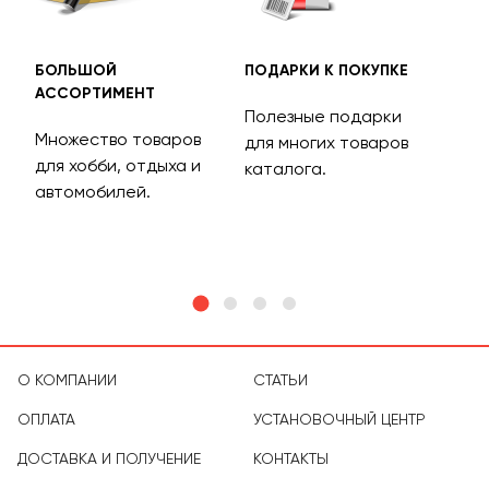
БОЛЬШОЙ
ПОДАРКИ К ПОКУПКЕ
БЕС
АССОРТИМЕНТ
ДОС
Полезные подарки
Множество товаров
Дос
для многих товаров
для хобби, отдыха и
на 
каталога.
м
автомобилей.
асс
тов
О КОМПАНИИ
СТАТЬИ
ОПЛАТА
УСТАНОВОЧНЫЙ ЦЕНТР
ДОСТАВКА И ПОЛУЧЕНИЕ
КОНТАКТЫ