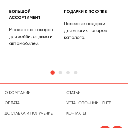
БОЛЬШОЙ
ПОДАРКИ К ПОКУПКЕ
БЕС
АССОРТИМЕНТ
ДОС
Полезные подарки
Множество товаров
Дос
для многих товаров
для хобби, отдыха и
на 
каталога.
м
автомобилей.
асс
тов
О КОМПАНИИ
СТАТЬИ
ОПЛАТА
УСТАНОВОЧНЫЙ ЦЕНТР
ДОСТАВКА И ПОЛУЧЕНИЕ
КОНТАКТЫ