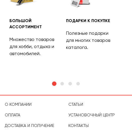
БОЛЬШОЙ
ПОДАРКИ К ПОКУПКЕ
БЕС
АССОРТИМЕНТ
ДОС
Полезные подарки
Множество товаров
Дос
для многих товаров
для хобби, отдыха и
на 
каталога.
м
автомобилей.
асс
тов
О КОМПАНИИ
СТАТЬИ
ОПЛАТА
УСТАНОВОЧНЫЙ ЦЕНТР
ДОСТАВКА И ПОЛУЧЕНИЕ
КОНТАКТЫ