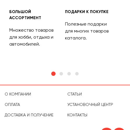
БОЛЬШОЙ
ПОДАРКИ К ПОКУПКЕ
БЕС
АССОРТИМЕНТ
ДОС
Полезные подарки
Множество товаров
Дос
для многих товаров
для хобби, отдыха и
на 
каталога.
м
автомобилей.
асс
тов
О КОМПАНИИ
СТАТЬИ
ОПЛАТА
УСТАНОВОЧНЫЙ ЦЕНТР
ДОСТАВКА И ПОЛУЧЕНИЕ
КОНТАКТЫ