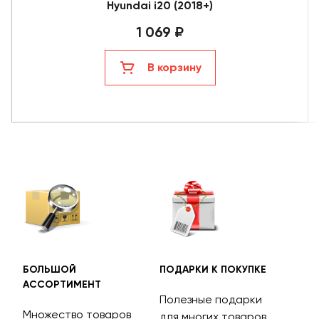
Hyundai i20 (2018+)
1 069 ₽
В корзину
БОЛЬШОЙ
ПОДАРКИ К ПОКУПКЕ
БЕС
АССОРТИМЕНТ
ДОС
Полезные подарки
Множество товаров
Дос
для многих товаров