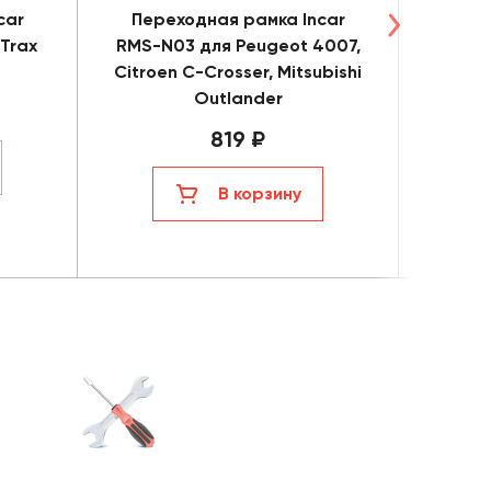
car
Переходная рамка Incar
Пере
 Trax
RMS-N03 для Peugeot 4007,
RS
Citroen C-Crosser, Mitsubishi
O
Outlander
AC/ma
819 ₽
В корзину