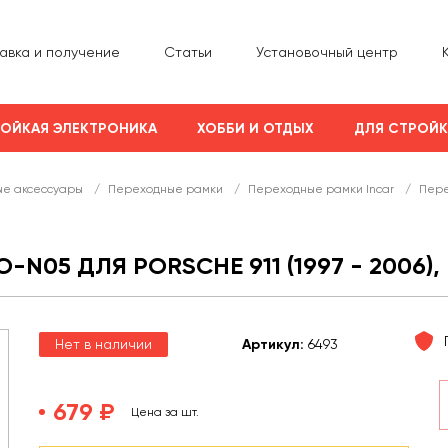
авка и получение
Статьи
Установочный центр
ОЙКАЯ ЭЛЕКТРОНИКА
ХОББИ И ОТДЫХ
ДЛЯ СТРОЙ
е аксессуары
/
Переходные рамки
/
Переходные рамки Incar
/
Пере
05 ДЛЯ PORSCHE 911 (1997 - 2006), B
Нет в наличии
Арт
икул
:
6493
679 ₽
Цена за шт.