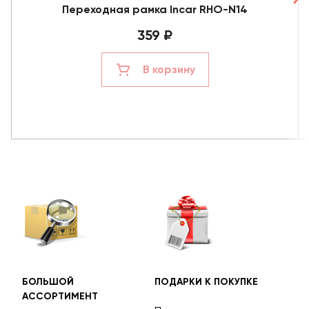
Переходная рамка Incar RHO-N14
359 ₽
В корзину
БОЛЬШОЙ
ПОДАРКИ К ПОКУПКЕ
БЕС
АССОРТИМЕНТ
ДОС