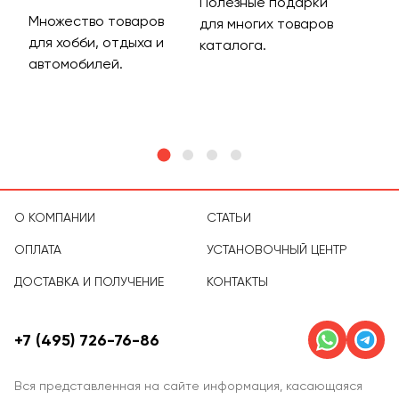
Полезные подарки
Множество товаров
Дос
для многих товаров
для хобби, отдыха и
на 
каталога.
м
автомобилей.
асс
тов
О КОМПАНИИ
СТАТЬИ
ОПЛАТА
УСТАНОВОЧНЫЙ ЦЕНТР
ДОСТАВКА И ПОЛУЧЕНИЕ
КОНТАКТЫ
+7 (495) 726-76-86
Вся представленная на сайте информация, касающаяся