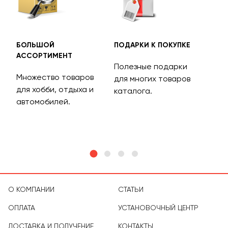
БОЛЬШОЙ
ПОДАРКИ К ПОКУПКЕ
БЕС
АССОРТИМЕНТ
ДОС
Полезные подарки
Множество товаров
Дос
для многих товаров
для хобби, отдыха и
на 
каталога.
м
автомобилей.
асс
тов
О КОМПАНИИ
СТАТЬИ
ОПЛАТА
УСТАНОВОЧНЫЙ ЦЕНТР
ДОСТАВКА И ПОЛУЧЕНИЕ
КОНТАКТЫ