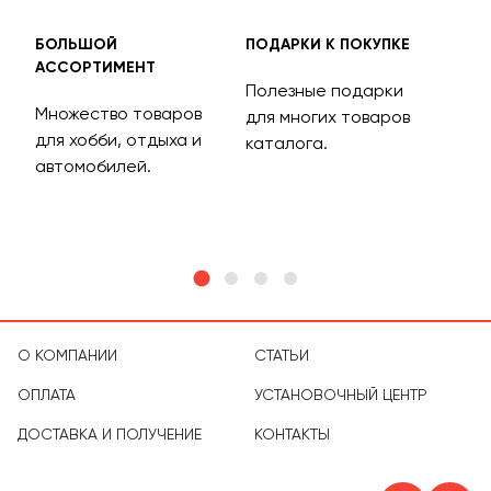
БОЛЬШОЙ
ПОДАРКИ К ПОКУПКЕ
БЕС
АССОРТИМЕНТ
ДОС
Полезные подарки
Множество товаров
Дос
для многих товаров
для хобби, отдыха и
на 
каталога.
м
автомобилей.
асс
тов
О КОМПАНИИ
СТАТЬИ
ОПЛАТА
УСТАНОВОЧНЫЙ ЦЕНТР
ДОСТАВКА И ПОЛУЧЕНИЕ
КОНТАКТЫ