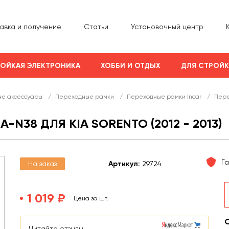
авка и получение
Статьи
Установочный центр
ОЙКАЯ ЭЛЕКТРОНИКА
ХОББИ И ОТДЫХ
ДЛЯ СТРОЙ
е аксессуары
/
Переходные рамки
/
Переходные рамки Incar
/
Пере
-N38 ДЛЯ KIA SORENTO (2012 - 2013)
Г
На заказ
Арт
икул
:
29724
1 019 ₽
Цена за шт.
Читайте отзывы