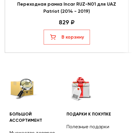
Переходная рамка Incar RUZ-N01 для UAZ
Patriot (2014 - 2019)
829 ₽
В корзину
БОЛЬШОЙ
ПОДАРКИ К ПОКУПКЕ
БЕС
АССОРТИМЕНТ
ДОС
Полезные подарки
Множество товаров
Дос