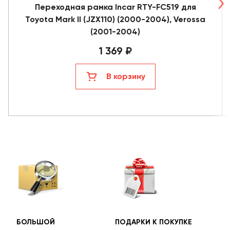
Переходная рамка Incar RTY-FC519 для
Toyota Mark II (JZX110) (2000-2004), Verossa
(2001-2004)
1 369 ₽
В корзину
БОЛЬШОЙ
ПОДАРКИ К ПОКУПКЕ
БЕС