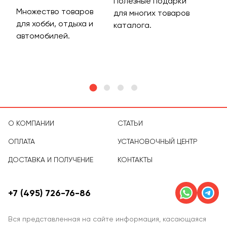
Полезные подарки
Множество товаров
Дос
для многих товаров
для хобби, отдыха и
на 
каталога.
м
автомобилей.
асс
тов
О КОМПАНИИ
СТАТЬИ
ОПЛАТА
УСТАНОВОЧНЫЙ ЦЕНТР
ДОСТАВКА И ПОЛУЧЕНИЕ
КОНТАКТЫ
+7 (495) 726-76-86
Вся представленная на сайте информация, касающаяся