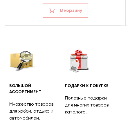
В корзину
БОЛЬШОЙ
ПОДАРКИ К ПОКУПКЕ
БЕС
АССОРТИМЕНТ
ДОС
Полезные подарки
Множество товаров
Дос
для многих товаров
для хобби, отдыха и
на 
каталога.
м
автомобилей.
асс
тов