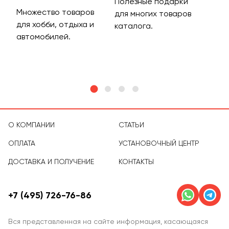
Полезные подарки
Множество товаров
Дос
для многих товаров
для хобби, отдыха и
на 
каталога.
м
автомобилей.
асс
тов
О КОМПАНИИ
СТАТЬИ
ОПЛАТА
УСТАНОВОЧНЫЙ ЦЕНТР
ДОСТАВКА И ПОЛУЧЕНИЕ
КОНТАКТЫ
+7 (495) 726-76-86
Вся представленная на сайте информация, касающаяся