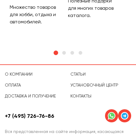
Полезные подарки
Множество товаров
Дос
для многих товаров
для хобби, отдыха и
на 
каталога.
м
автомобилей.
асс
тов
О КОМПАНИИ
СТАТЬИ
ОПЛАТА
УСТАНОВОЧНЫЙ ЦЕНТР
ДОСТАВКА И ПОЛУЧЕНИЕ
КОНТАКТЫ
+7 (495) 726-76-86
Вся представленная на сайте информация, касающаяся