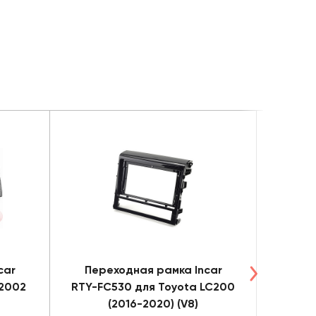
car
Переходная рамка Incar
Пере
(2002
RTY-FC530 для Toyota LC200
RHY
(2016-2020) (V8)