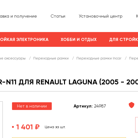
авка и получение
Статьи
Установочный центр
ОЙКАЯ ЭЛЕКТРОНИКА
ХОББИ И ОТДЫХ
ДЛЯ СТРОЙ
е аксессуары
/
Переходные рамки
/
Переходные рамки Incar
/
Пере
N11 ДЛЯ RENAULT LAGUNA (2005 - 200
Нет в наличии
Арт
икул
:
24987
1 401 ₽
Цена за шт.