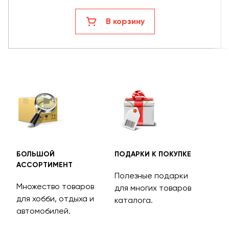
В корзину
БОЛЬШОЙ
ПОДАРКИ К ПОКУПКЕ
БЕС
АССОРТИМЕНТ
ДОС
Полезные подарки
Множество товаров
Дос
для многих товаров
для хобби, отдыха и
на 
каталога.
м
автомобилей.
асс
тов