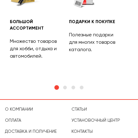
БОЛЬШОЙ
ПОДАРКИ К ПОКУПКЕ
БЕС
АССОРТИМЕНТ
ДОС
Полезные подарки
Множество товаров
Дос
для многих товаров
для хобби, отдыха и
на 
каталога.
м
автомобилей.
асс
тов
О КОМПАНИИ
СТАТЬИ
ОПЛАТА
УСТАНОВОЧНЫЙ ЦЕНТР
ДОСТАВКА И ПОЛУЧЕНИЕ
КОНТАКТЫ