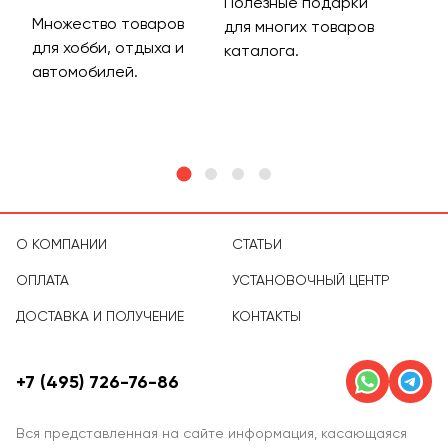
Полезные подарки
Множество товаров
Дос
для многих товаров
для хобби, отдыха и
на 
каталога.
м
автомобилей.
асс
тов
О КОМПАНИИ
СТАТЬИ
ОПЛАТА
УСТАНОВОЧНЫЙ ЦЕНТР
ДОСТАВКА И ПОЛУЧЕНИЕ
КОНТАКТЫ
+7 (495) 726-76-86
Вся представленная на сайте информация, касающаяся