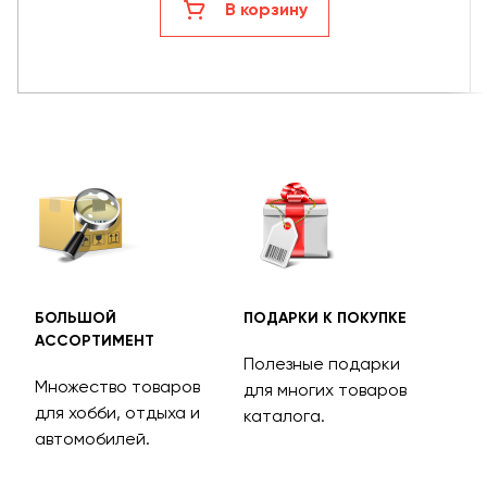
В корзину
БОЛЬШОЙ
ПОДАРКИ К ПОКУПКЕ
БЕС
АССОРТИМЕНТ
ДОС
Полезные подарки
Множество товаров
Дос
для многих товаров
для хобби, отдыха и
на 
каталога.
м
автомобилей.
асс
тов