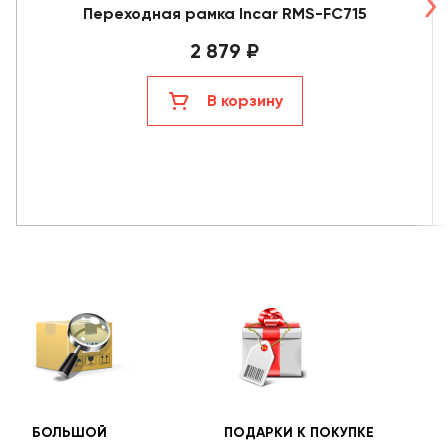
Переходная рамка Incar RMS-FC715
2 879 ₽
В корзину
БОЛЬШОЙ
ПОДАРКИ К ПОКУПКЕ
БЕС