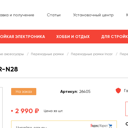
авка и получение
Статьи
Установочный центр
ОЙКАЯ ЭЛЕКТРОНИКА
ХОББИ И ОТДЫХ
ДЛЯ СТРОЙ
е аксессуары
/
Переходные рамки
/
Переходные рамки Incar
/
Пере
R-N28
Г
На заказ
Арт
икул
:
26405
2 990 ₽
Цена за шт.
Читайте отзывы